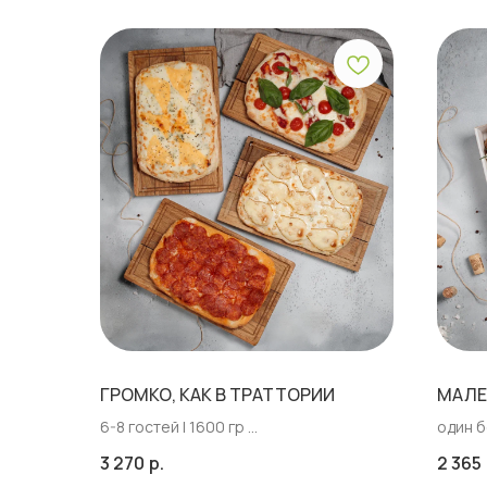
ГРОМКО, КАК В ТРАТТОРИИ
МАЛЕ
6-8 гостей | 1600 гр
один б
для шумных компаний и весёлых
лёгкие
3 270
р.
2 365
вечеров
вкусов